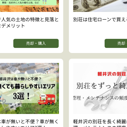
で人気の土地の特徴と見落と
別荘は住宅ローンで買え
なデメリット
売却・購入
売却
は車が無いと不便？車が無く
軽井沢の別荘を長く綺麗