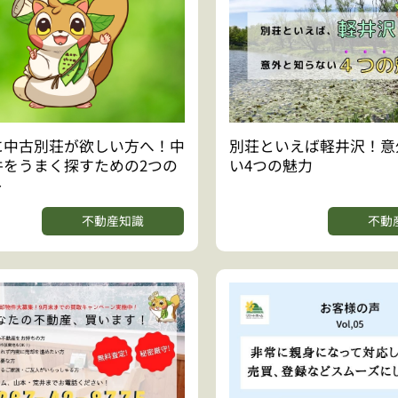
に中古別荘が欲しい方へ！中
別荘といえば軽井沢！意
件をうまく探すための2つの
い4つの魅力
ト
不動産知識
不動