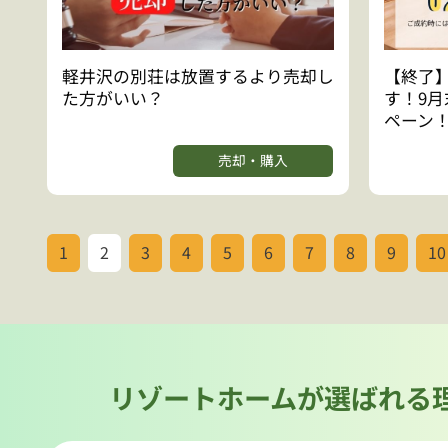
軽井沢の別荘は放置するより売却し
【終了
た方がいい？
す！9
ペーン
売却・購入
1
2
3
4
5
6
7
8
9
10
リゾートホームが選ばれる