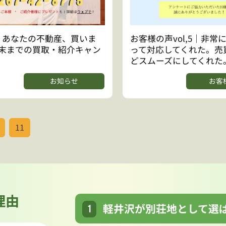
】あなたの不動産、買いま
お客様の声vol,5｜非常
月末までの買取・紹介キャン
って対応してくれた。売
！
どスムーズにしてくれた
お知らせ
お客
11
理由
軽井沢が別荘地として選
1