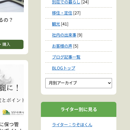
別荘での暮らし
[24]
移住・定住
[27]
るの？
観光
[41]
社内の出来事
[9]
・購入
お客様の声
[5]
ブログ記事一覧
BLOGトップ
ライター別に見る
に保つ管
ライター：りぞほくん