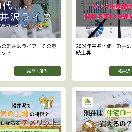
らの軽井沢ライフ｜その魅
2024年基準地価｜軽井沢
リット
続上昇
売却・購入
軽井沢