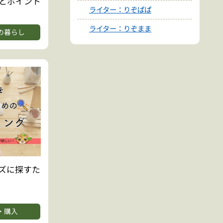
とポイント
ライター：りぞぱぱ
ライター：りぞまま
の暮らし
ズに探すた
・購入