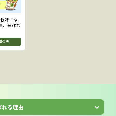
に親味にな
買、登録な
。
様の声
ばれる理由