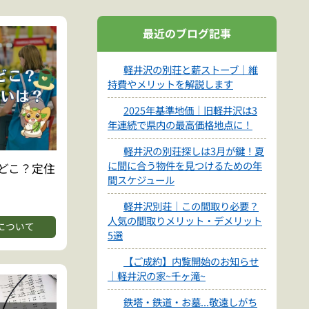
最近のブログ記事
軽井沢の別荘と薪ストーブ｜維
持費やメリットを解説します
2025年基準地価｜旧軽井沢は3
年連続で県内の最高価格地点に！
軽井沢の別荘探しは3月が鍵！夏
に間に合う物件を見つけるための年
どこ？定住
間スケジュール
軽井沢別荘｜この間取り必要？
人気の間取りメリット・デメリット
について
5選
【ご成約】内覧開始のお知らせ
｜軽井沢の家~千ヶ滝~
鉄塔・鉄道・お墓...敬遠しがち