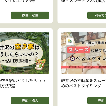
らしやすいエリア3選！
理・メンテナンスの頻度
移住・定住
別荘で
の空き家はどうしたらいい
軽井沢の不動産をスムー
方法3選
めのベストタイミング
売却・購入
売却