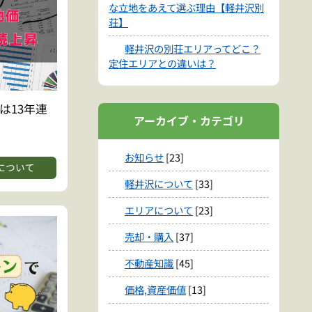
な立地をあえて選ぶ理由【軽井沢別
荘】
軽井沢の別荘エリアってどこ？
定住エリアとの違いは？
は13年連
アーカイブ・カテゴリ
お知らせ
[23]
について
軽井沢について
[33]
エリアについて
[23]
売却・購入
[37]
不動産知識
[45]
価格,資産価値
[13]